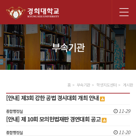
전
체
메
뉴
부속기관
홈
부속기관
학생지도센터
게시판
[안내] 제3회 강한 공법 경시대회 개최 안내
11-29
종합행정실
[안내] 제 10회 모의헌법재판 경연대회 공고
11-20
종합행정실