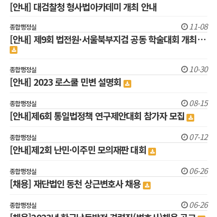
[안내] 대검찰청 형사법아카데미 개최 안내
11-08
종합행정실
[안내] 제9회 법전원·서울북부지검 공동 학술대회 개최…
10-30
종합행정실
[안내] 2023 로스쿨 민변 설명회
08-15
종합행정실
[안내]제6회 통일법정책 연구제안대회 참가자 모집
07-12
종합행정실
[안내]제2회 난민·이주민 모의재판 대회
06-26
종합행정실
[채용] 재단법인 동천 상근변호사 채용
06-26
종합행정실