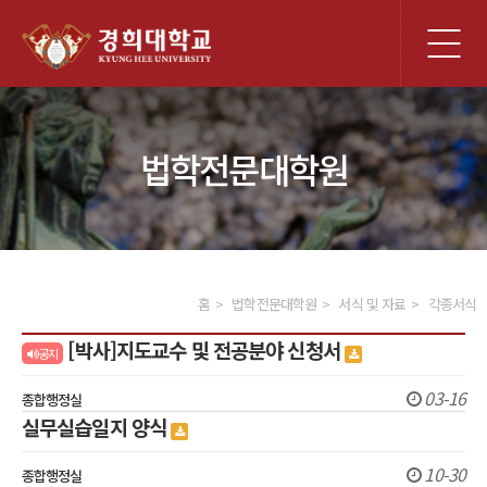
전
체
메
뉴
법학전문대학원
홈
법학전문대학원
서식 및 자료
각종서식
[박사]지도교수 및 전공분야 신청서
공지
03-16
종합행정실
실무실습일지 양식
10-30
종합행정실