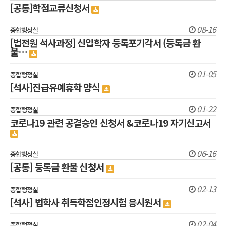
[공통]학점교류신청서
08-16
종합행정실
[법전원 석사과정] 신입학자 등록포기각서 (등록금 환
불…
01-05
종합행정실
[석사]진급유예휴학 양식
01-22
종합행정실
코로나19 관련 공결승인 신청서 &코로나19 자기신고서
06-16
종합행정실
[공통] 등록금 환불 신청서
02-13
종합행정실
[석사] 법학사 취득학점인정시험 응시원서
02-04
종합행정실