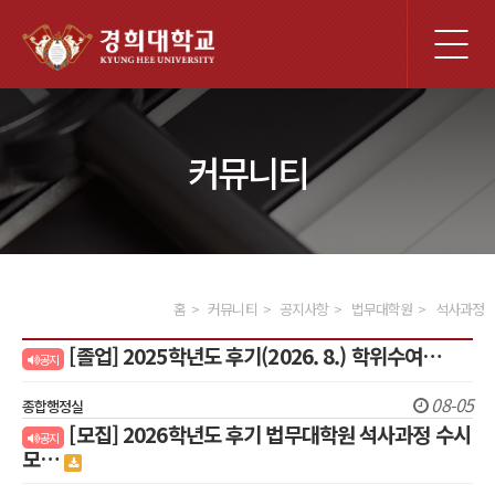
전
체
메
뉴
커뮤니티
홈
커뮤니티
공지사항
법무대학원
석사과정
[졸업] 2025학년도 후기(2026. 8.) 학위수여…
공지
08-05
종합행정실
[모집] 2026학년도 후기 법무대학원 석사과정 수시
공지
모…