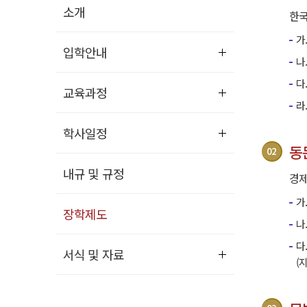
소개
한국
가
입학안내
나
다
교육과정
라
학사일정
동
내규 및 규정
경제
가
장학제도
나
다
서식 및 자료
(