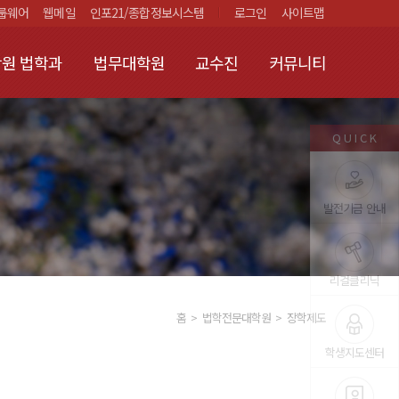
룹웨어
웹메일
인포21/종합정보시스템
로그인
사이트맵
원 법학과
법무대학원
교수진
커뮤니티
QUICK
발전기금 안내
리걸클리닉
홈
법학전문대학원
장학제도
학생지도센터