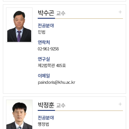
박수곤
교수
전공분야
민법
연락처
02-961-9258
연구실
제2법학관 405호
이메일
paindoris@khu.ac.kr
박정훈
교수
전공분야
행정법