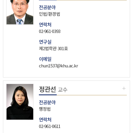
전공분야
민법/환경법
연락처
02-961-0393
연구실
제2법학관 301호
이메일
chun1537@khu.ac.kr
정관선
교수
전공분야
행정법
연락처
02-961-0611