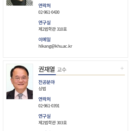
연락처
02-961-0430
연구실
제2법학관 310호
이메일
hlkang@khu.ac.kr
권재열
교수
전공분야
상법
연락처
02-961-0391
연구실
제2법학관 303호