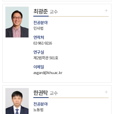
최광준
교수
전공분야
민사법
연락처
02-961-9216
연구실
제2법학관 501호
이메일
asgard@khu.ac.kr
한권탁
교수
전공분야
노동법