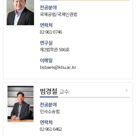
전공분야
국제공법/국제인권법
연락처
02-961-0746
연구실
제2법학관 506호
이메일
bsbaek@khu.ac.kr
범경철
교수
전공분야
민사소송법
연락처
02-961-0462