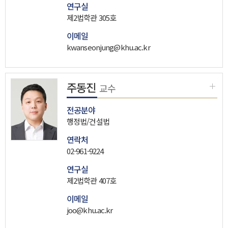
연구실
제2법학관 305호
이메일
kwanseonjung@khu.ac.kr
주동진
교수
전공분야
행정법/건설법
연락처
02-961-9224
연구실
제2법학관 407호
이메일
joo@khu.ac.kr