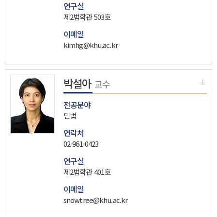
연구실
제2법학관 503호
이메일
kimhg@khu.ac.kr
박설아
교수
전공분야
민법
연락처
02-961-0423
연구실
제2법학관 401호
이메일
snowtree@khu.ac.kr