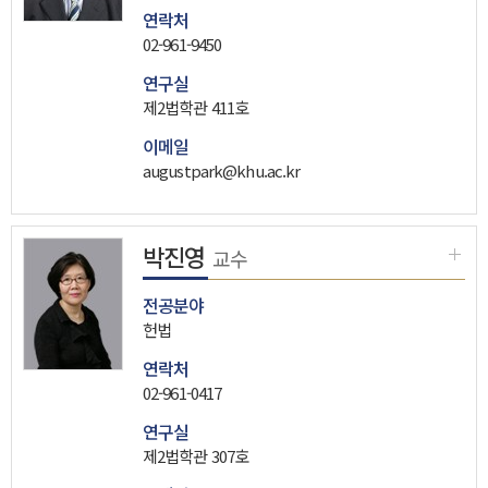
연락처
02-961-9450
연구실
제2법학관 411호
이메일
augustpark@khu.ac.kr
박진영
교수
전공분야
헌법
연락처
02-961-0417
연구실
제2법학관 307호