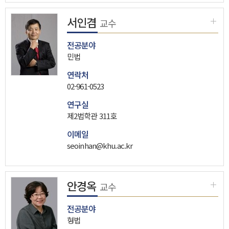
서인겸
교수
전공분야
민법
연락처
02-961-0523
연구실
제2법학관 311호
이메일
seoinhan@khu.ac.kr
안경옥
교수
전공분야
형법