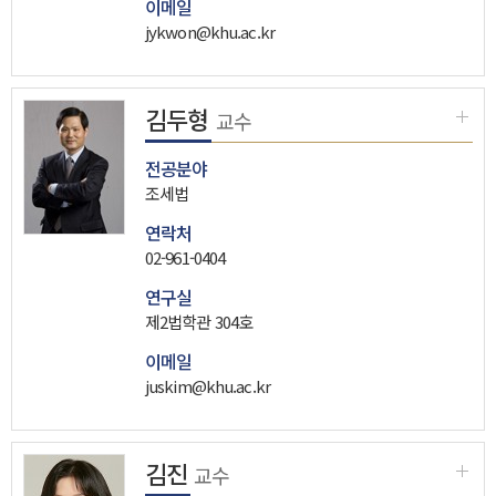
이메일
jykwon@khu.ac.kr
김두형
교수
전공분야
조세법
연락처
02-961-0404
연구실
제2법학관 304호
이메일
juskim@khu.ac.kr
김진
교수