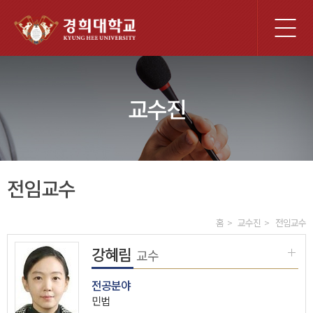
전
체
메
뉴
교수진
전임교수
홈
교수진
전임교수
강혜림
교수
전공분야
민법