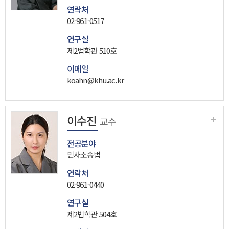
연락처
02-961-0517
연구실
제2법학관 510호
이메일
koahn@khu.ac.kr
이수진
교수
전공분야
민사소송법
연락처
02-961-0440
연구실
제2법학관 504호