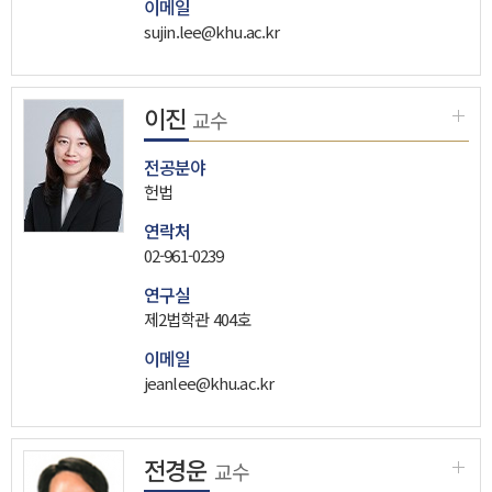
이메일
sujin.lee@khu.ac.kr
이진
교수
전공분야
헌법
연락처
02-961-0239
연구실
제2법학관 404호
이메일
jeanlee@khu.ac.kr
전경운
교수