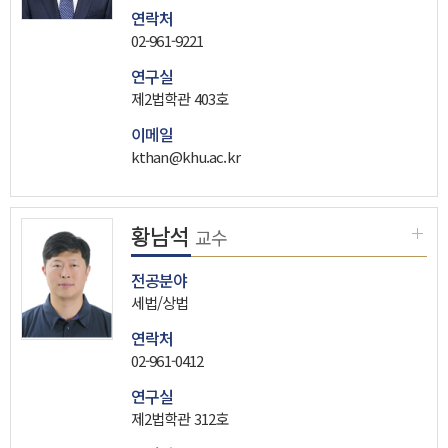
연락처
02-961-9221
연구실
제2법학관 403호
이메일
kthan@khu.ac.kr
황남석
교수
전공분야
세법/상법
연락처
02-961-0412
연구실
제2법학관 312호