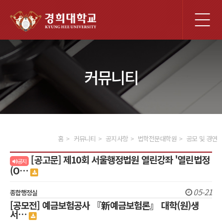
전
체
메
뉴
커뮤니티
홈
커뮤니티
공지사항
법학전문대학원
공모 및 경연
[공고문] 제10회 서울행정법원 열린강좌 '열린법정
공지
(O…
05-21
종합행정실
[공모전] 예금보험공사 『新예금보험론』 대학(원)생
서…