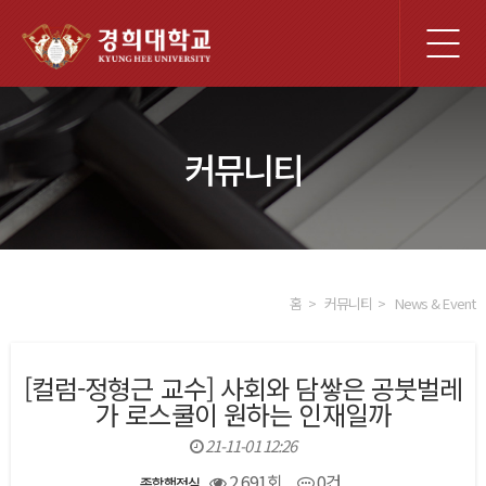
전
체
메
뉴
커뮤니티
홈
커뮤니티
News & Event
[컬럼-정형근 교수] 사회와 담쌓은 공붓벌레
가 로스쿨이 원하는 인재일까
21-11-01 12:26
2,691회
0건
종합행정실