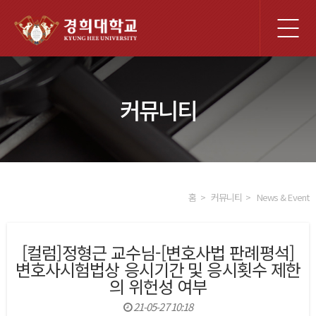
전
체
메
뉴
커뮤니티
홈
커뮤니티
News & Event
[컬럼]정형근 교수님-[변호사법 판례평석]
변호사시험법상 응시기간 및 응시횟수 제한
의 위헌성 여부
21-05-27 10:18