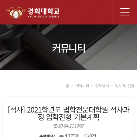
전
체
메
뉴
커뮤니티
홈
커뮤니티
정보공시
입시 및 선발
[석사] 2021학년도 법학전문대학원 석사과
정 입학전형 기본계획
20-04-21 10:07
4,379회
0건
종합행정실