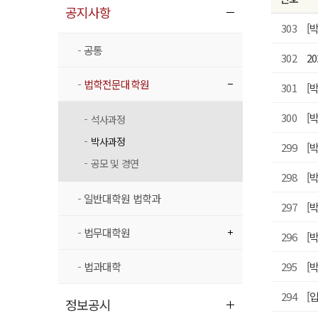
공지사항
303
[박
공통
302
2
법학전문대학원
301
[
300
[
석사과정
박사과정
299
[
공모 및 경연
298
[
일반대학원 법학과
297
[
법무대학원
296
[
법과대학
295
[
294
[
정보공시