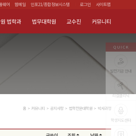
룹웨어
웹메일
인포21/종합정보시스템
로그인
사이트맵
원 법학과
법무대학원
교수진
커뮤니티
QUICK
발전기금 안내
리걸클리닉
홈
커뮤니티
공지사항
법학전문대학원
박사과정
학생지도센터
글쓴이
조회
날짜