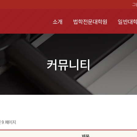
그
소개
법학전문대학원
일반대학
커뮤니티
건
9 페이지
제목