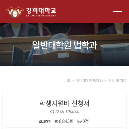
전
체
메
뉴
일반대학원 법학과
홈
일반대학원 법학과
서식 및 자료
학생지원비 신청서
12-09-10 00:00
8,845회
0건
법과대학