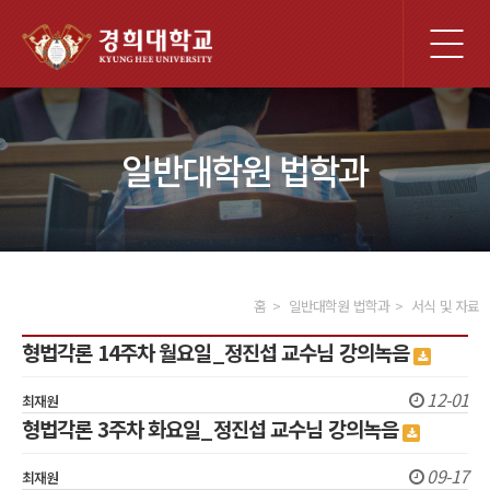
전
체
메
뉴
일반대학원 법학과
홈
일반대학원 법학과
서식 및 자료
형법각론 14주차 월요일_정진섭 교수님 강의녹음
12-01
최재원
형법각론 3주차 화요일_정진섭 교수님 강의녹음
09-17
최재원