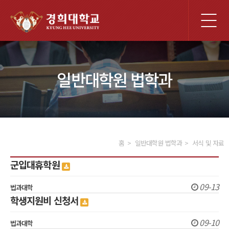
전
체
메
뉴
일반대학원 법학과
홈
일반대학원 법학과
서식 및 자료
군입대휴학원
09-13
법과대학
학생지원비 신청서
09-10
법과대학