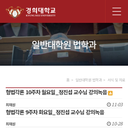
전
체
메
뉴
일반대학원 법학과
홈
일반대학원 법학과
서식 및 자료
형법각론 10주차 월요일_정진섭 교수님 강의녹음
11-03
최재원
형법각론 9주차 화요일_정진섭 교수님 강의녹음
10-28
최재원