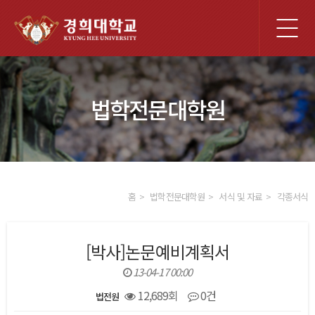
전
체
메
뉴
법학전문대학원
홈
법학전문대학원
서식 및 자료
각종서식
[박사]논문예비계획서
13-04-17 00:00
12,689회
0건
법전원