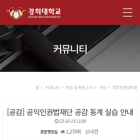
전
체
메
뉴
커뮤니티
홈
커뮤니티
취업 및 동문 소식
취업
법학전문대학원
[공감] 공익인권법재단 공감 동계 실습 안내
23-10-19 11:08
1,270회
0건
종합행정실