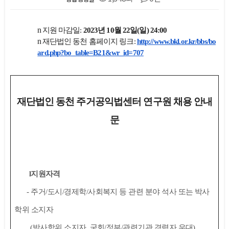
본문
n
지원 마감일
:
2023
년
10
월
22
일
(
일
) 24:00
n
재단법인 동천 홈페이지 링크
:
http://www.bkl.or.kr/bbs/bo
ard.php?bo_table=B21&wr_id=707
재단법인 동천 주거공익법센터 연구원 채용 안내
문
l
지원자격
-
주거
/
도시
/
경제학
/
사회복지 등 관련 분야 석사 또는 박사
학위 소지자
(
박사학위 소지자
,
국회
/
정부
/
관련기관 경력자 우대
)