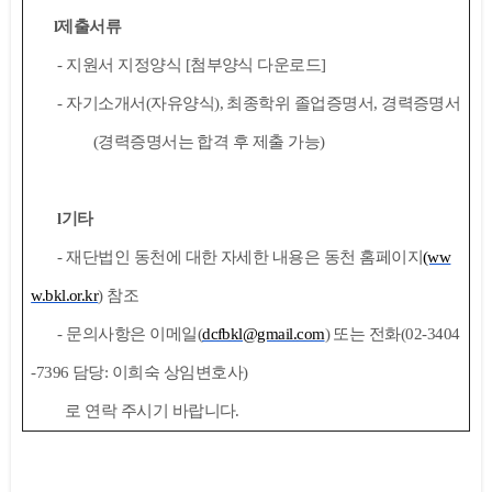
l
제출서류
-
지원서 지정양식
[
첨부양식 다운로드
]
-
자기소개서
(
자유양식
),
최종학위 졸업증명서
,
경력증명서
(
경력증명서는 합격 후 제출 가능
)
l
기타
-
재단법인 동천에 대한 자세한 내용은 동천 홈페이지
(ww
w.bkl.or.kr
)
참조
-
문의사항은 이메일
(
dcfbkl@gmail.com
)
또는 전화
(02-3404
-7396
담당
:
이희숙 상임변호사
)
로
연락 주시기 바랍니다
.