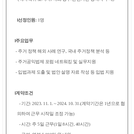
l
선정인원
:
1
명
l
주요업무
-
주거 정책 해외 사례 연구
,
국내 주거정책 분석 등
-
주거공익법제 포럼 네트워킹 및 실무지원
-
입법과제 도출 및 법안 설명 자료 작성 등 입법 지원
l
계약조건
-
기간
: 2023. 11. 1. ~ 2024. 10. 31.(
계약기간은
1
년으로 협
의하여 근무 시작일 조정 가능
)
-
시간
:
주
5
일 근무
(1
일
8
시간
, 40
시간
)