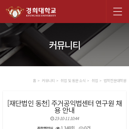
전
체
메
뉴
커뮤니티
홈
커뮤니티
취업 및 동문 소식
취업
법학전문대학원
[재단법인 동천] 주거공익법센터 연구원 채
용 안내
23-10-11 10:44
1,348회
0건
종합행정실