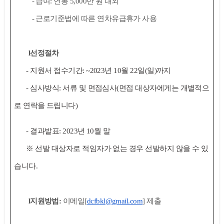
-
급여
:
연봉
5,000
만 원 내외
-
근로기준법에 따른 연차유급휴가 사용
l
선정절차
-
지원서 접수기간
: ~2023
년
10
월
22
일
(
일
)
까지
-
심사방식
:
서류 및 면접심사
(
면접 대상자에게는 개별적으
로 연락을 드립니다
)
-
결과발표
: 2023
년
10
월 말
※
선발 대상자로 적임자가 없는 경우 선발하지 않을 수 있
습니다
.
l
지원방법
:
이메일
[
dcfbkl@gmail.com
]
제출