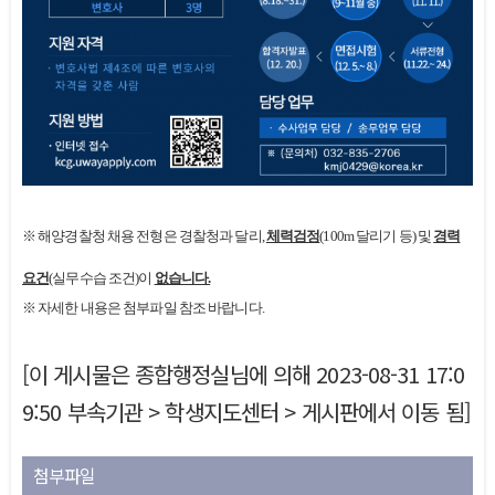
※
해양경찰청 채용 전형은 경찰청과 달리,
체력검정
(100m 달리기 등) 및
경력
요건
(실무수습 조건)이
없습니다.
※ 자세한 내용은 첨부파일 참조 바랍니다.
[이 게시물은 종합행정실님에 의해 2023-08-31 17:0
9:50 부속기관 > 학생지도센터 > 게시판에서 이동 됨]
첨부파일