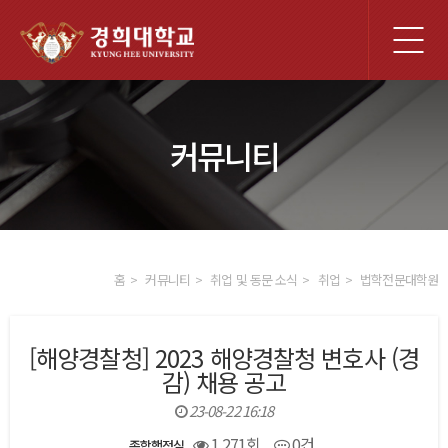
전
체
메
뉴
커뮤니티
홈
커뮤니티
취업 및 동문 소식
취업
법학전문대학원
[해양경찰청] 2023 해양경찰청 변호사 (경
감) 채용 공고
23-08-22 16:18
1,271회
0건
종합행정실