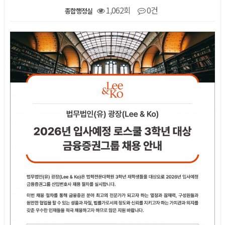
1,062회
0건
종합행정실
본문