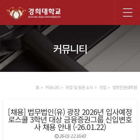
전
체
메
뉴
커뮤니티
홈
커뮤니티
취업 및 동문 소식
취업
법학전문대학원
[채용] 법무법인(유) 광장 2026년 입사예정
로스쿨 3학년 대상 금융증권그룹 신입변호
사 채용 안내 (-26.01.22)
26-01-12 16:43