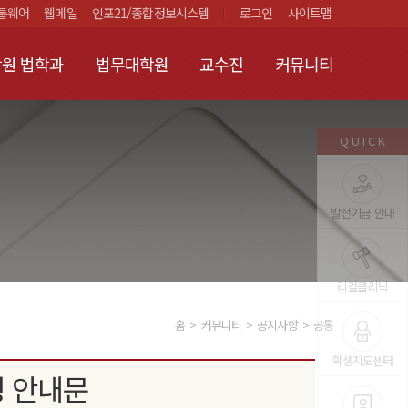
룹웨어
웹메일
인포21/종합정보시스템
로그인
사이트맵
원 법학과
법무대학원
교수진
커뮤니티
QUICK
발전기금 안내
리걸클리닉
홈
커뮤니티
공지사항
공통
학생지도센터
청 안내문