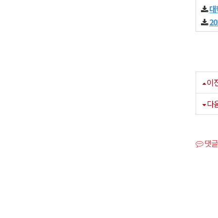
대
2
이
다
댓글