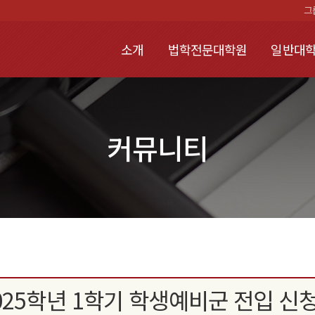
그
소개
법학전문대학원
일반대학
커뮤니티
025학년 1학기 학생예비군 전입 신