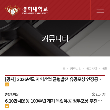
전
체
메
뉴
커뮤니티
홈
커뮤니티
공지사항
공통
[공지] 2026년도 지역산업 균형발전 유공포상 연장공…
05-04
종합행정실
6.10만세운동 100주년 계기 독립유공 정부포상 추천…